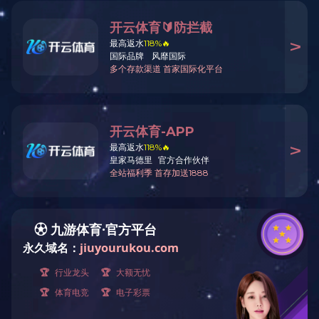
站
|
九游(9Game)官方网站
|
开云在线开户·(中国)官方网站
|
世界
杯官网
|