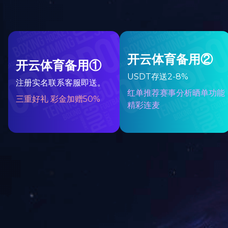
检测仪器系列
检测线台体系列
发动机测试仪系列
农机检测仪器
厂车检测仪器
检定装置